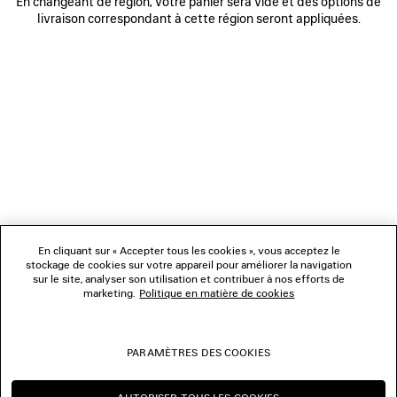
En changeant de région, votre panier sera vidé et des options de
être transmises via la plateforme
https://kering.integrityline.com/
,
livraison correspondant à cette région seront appliquées.
disponible en plusieurs langues, 24h/24 et 7j/7.
Accéder à la platforme
NEWSLETTER
SERVICE CLIENT
L'ENTREPRISE
En cliquant sur « Accepter tous les cookies », vous acceptez le
NOUS SUIVRE
stockage de cookies sur votre appareil pour améliorer la navigation
sur le site, analyser son utilisation et contribuer à nos efforts de
marketing.
Politique en matière de cookies
BOUTIQUES
PARAMÈTRES DES COOKIES
NOUS CONTACTER