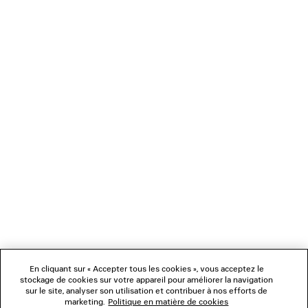
MULE BELT
LUNETTES DE SOLEIL
4 coloris
CAD$ 1,275
CAD$ 47
NEWSLETTER
SERVICE CLIENT
L'ENTREPRISE
NOUS SUIVRE
BOUTIQUES
En cliquant sur « Accepter tous les cookies », vous acceptez le
stockage de cookies sur votre appareil pour améliorer la navigation
sur le site, analyser son utilisation et contribuer à nos efforts de
marketing.
Politique en matière de cookies