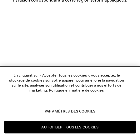
NOUS SUIVRE
BOUTIQUES
NOUS CONTACTER
© 2026 Balenciaga
Les photographies pourraient avoir été retouchées.
En cliquant sur « Accepter tous les cookies », vous acceptez le
stockage de cookies sur votre appareil pour améliorer la navigation
sur le site, analyser son utilisation et contribuer à nos efforts de
marketing.
Politique en matière de cookies
PARAMÈTRES DES COOKIES
AUTORISER TOUS LES COOKIES
CONTINUER SUR CA
CHANGER POUR US