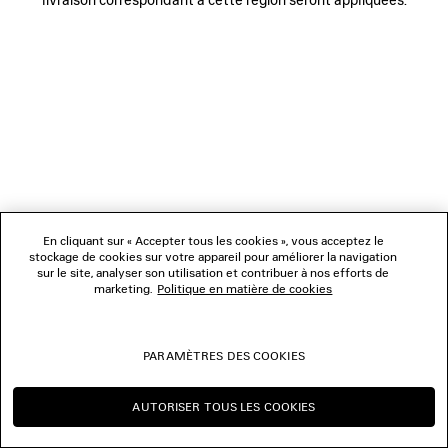
NOUS SUIVRE
BOUTIQUES
NOUS CONTACTER
© 2026 Balenciaga
Les photographies pourraient avoir été retouchées.
En cliquant sur « Accepter tous les cookies », vous acceptez le
stockage de cookies sur votre appareil pour améliorer la navigation
sur le site, analyser son utilisation et contribuer à nos efforts de
marketing.
Politique en matière de cookies
PARAMÈTRES DES COOKIES
AUTORISER TOUS LES COOKIES
CONTINUER SUR CA
CHANGER POUR US