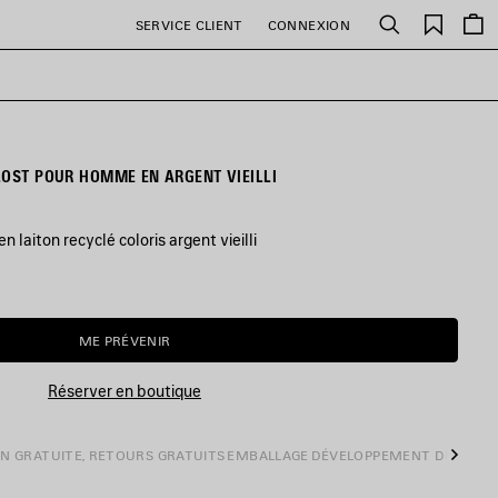
Favori
SERVICE CLIENT
CONNEXION
Rechercher
LOST POUR HOMME EN ARGENT VIEILLI
n laiton recyclé coloris argent vieilli
ME PRÉVENIR
ME
SÉLECTIONNER
PRÉVENIR
UNE
TAILLE
Réserver en boutique
ON GRATUITE, RETOURS GRATUITS
EMBALLAGE
DÉVELOPPEMENT DURABL
Suiva