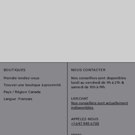
BOUTIQUES
NOUS CONTACTER
Prendre rendez-vous
Nos conseillers sont disponibles
lundi au vendredi de 9h à 21h &
Trouver une boutique à proximité
samedi de 10h à 19h
Pays / Région: Canada
LIVECHAT
Langue : Français
Nos conseillers sont actuellement
indisponibles.
APPELEZ-NOUS
+1 647 945 6700
EMAIL