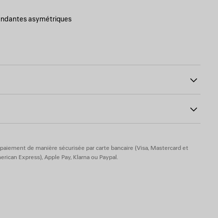
 pendantes asymétriques
avec logo Balenciaga Paris gravé
go BB embossé
l’anneau
1
, sans plomb et hypoallergénique
paiement de manière sécurisée par carte bancaire (Visa, Mastercard et
rican Express), Apple Pay, Klarna ou Paypal.