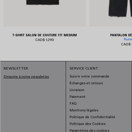
T-SHIRT SALON DE COUTURE FIT MEDIUM
PANTALON D
Run
CAD$ 1,290
CAD$ 
NEWSLETTER
SERVICE CLIENT
Suivre votre commande
S'inscrire à notre newsletter
Échanges et retours
Livraison
Paiement
FAQ
Mentions légales
Politique de Confidentialité
Politique des Cookies
Paramètres des cookies