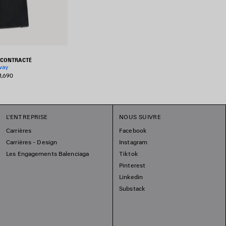
ÉCONTRACTÉ
way
1,690
L'ENTREPRISE
NOUS SUIVRE
Carrières
Facebook
Carrières - Design
Instagram
Les Engagements Balenciaga
Tiktok
Pinterest
Linkedin
Substack