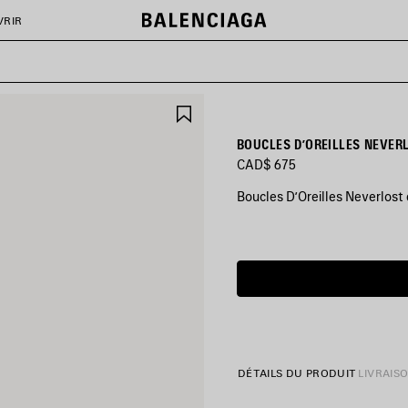
VRIR
AJOUTER
AUX
FAVORIS
BOUCLES D’OREILLES NEVER
CAD$ 675
Boucles D’Oreilles Neverlost e
COULEURS
:
Date
ARGENT
estimée
VIEILLI
de
livraison:
2026/08/10
Argent
-
Vieilli
2026/08/14
DÉTAILS DU PRODUIT
LIVRAIS