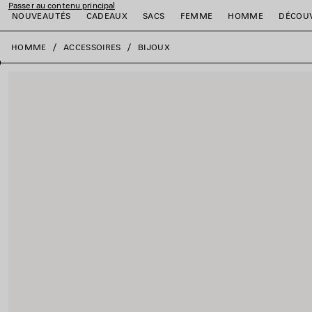
Passer au contenu principal
NOUVEAUTÉS
CADEAUX
SACS
FEMME
HOMME
DÉCOU
fermer la bannière
HOMME
ACCESSOIRES
BIJOUX
er
er
er
er
er
er