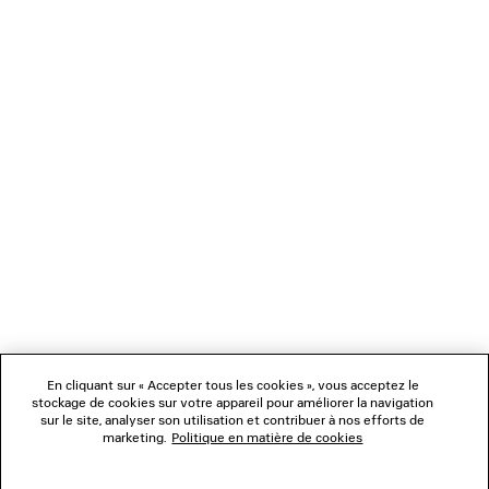
These and other indicators of genre are mixed and
matched, sublimated or somehow shifted, together
coming up with a contemporary, flexible, everyday
wardrobe.
NEWSLETTER
SERVICE CLIENT
L'ENTREPRISE
En cliquant sur « Accepter tous les cookies », vous acceptez le
NOUS SUIVRE
stockage de cookies sur votre appareil pour améliorer la navigation
sur le site, analyser son utilisation et contribuer à nos efforts de
marketing.
Politique en matière de cookies
BOUTIQUES