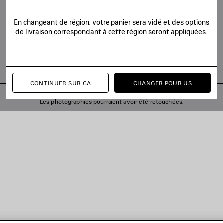
En changeant de région, votre panier sera vidé et des options
de livraison correspondant à cette région seront appliquées.
CONTINUER SUR CA
CHANGER POUR US
© 2026 Balenciaga
Les photographies pourraient avoir été retouchées.