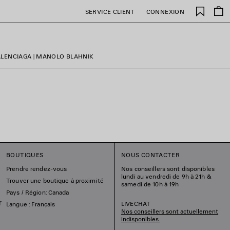
Favori
SERVICE CLIENT
CONNEXION
LENCIAGA | MANOLO BLAHNIK
BOUTIQUES
NOUS CONTACTER
Prendre rendez-vous
Nos conseillers sont disponibles
lundi au vendredi de 9h à 21h &
Trouver une boutique à proximité
samedi de 10h à 19h
Pays / Région: Canada
r
LIVECHAT
Langue : Français
Nos conseillers sont actuellement
indisponibles.