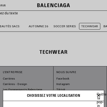
VRIR
sez du texte
EAUTÉS SACS
AUTOMNE 26
SOCCER SERIES
TECHWEAR
BA
TECHWEAR
L'ENTREPRISE
NOUS SUIVRE
Carrières
Facebook
Carrières - Design
Instagram
Les Engagements Balenciaga
Tiktok
Quitte
Pinterest
CHOISISSEZ VOTRE LOCALISATION
la
Linkedin
pop-
in
Substack