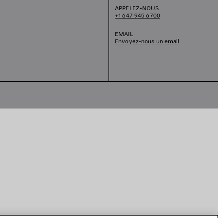
APPELEZ-NOUS
+1 647 945 6700
EMAIL
Envoyez-nous un email