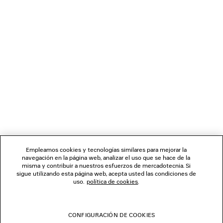
MasterCard y American Express), Apple Pay, Klarna o Paypal.
del talón
• Fabricadas en China
BOLETÍN DE NOTICIAS
Parte superior: piel de vaca, poliéster - Suela: caucho - Plantilla:
espuma
SERVICIO DE ATENCIÓN AL CLIENTE
LA EMPRESA
SÍGUENOS
Empleamos cookies y tecnologías similares para mejorar la
navegación en la página web, analizar el uso que se hace de la
TIENDAS
misma y contribuir a nuestros esfuerzos de mercadotecnia. Si
sigue utilizando esta página web, acepta usted las condiciones de
uso.
política de cookies
.
CONTÁCTENOS
CONFIGURACIÓN DE COOKIES
© 2026 Balenciaga