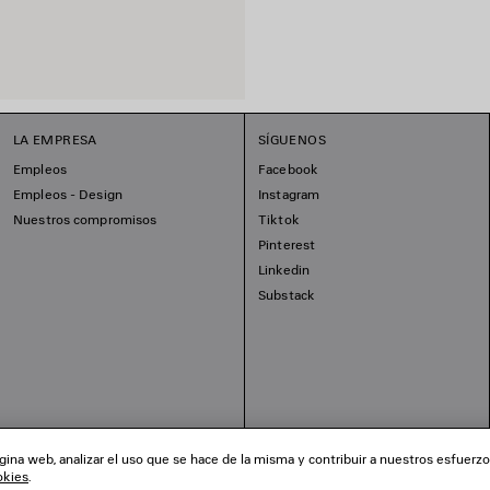
LA EMPRESA
SÍGUENOS
Empleos
Facebook
Empleos - Design
Instagram
Nuestros compromisos
Tiktok
Pinterest
Linkedin
Substack
ina web, analizar el uso que se hace de la misma y contribuir a nuestros esfuerz
okies
.