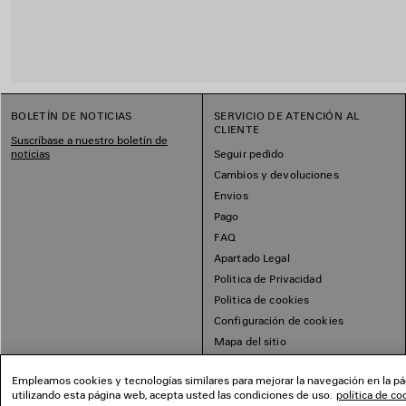
BOLETÍN DE NOTICIAS
SERVICIO DE ATENCIÓN AL
CLIENTE
Suscríbase a nuestro boletín de
noticias
Seguir pedido
Cambios y devoluciones
Envios
Pago
FAQ
Apartado Legal
Politica de Privacidad
Politica de cookies
Configuración de cookies
Mapa del sitio
Empleamos cookies y tecnologías similares para mejorar la navegación en la pág
utilizando esta página web, acepta usted las condiciones de uso.
política de co