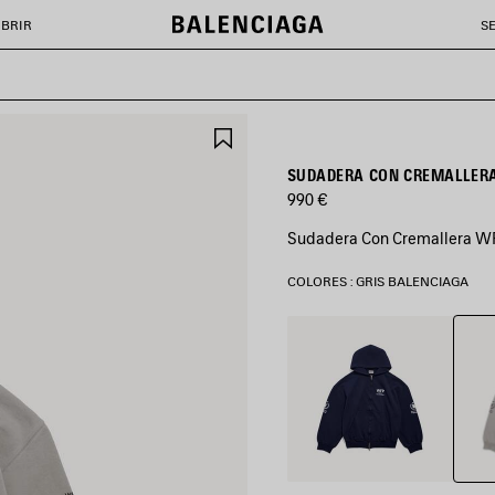
BRIR
S
GUARDAR
EN
FAVORITOS
SUDADERA CON CREMALLERA
990 €
Sudadera Con Cremallera WFP
COLORES : GRIS BALENCIAGA
Gris
Azul
Balen
Marino