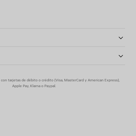
gram estampada en las mangas y la parte delantera y trasera
43
lenciaga estampada en la parte delantera y la parte trasera
odón
on tarjetas de débito o crédito (Visa, MasterCard y American Express),
Apple Pay, Klarna o Paypal.