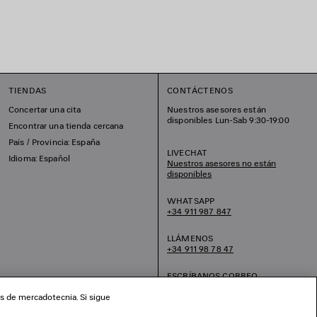
TIENDAS
CONTÁCTENOS
Concertar una cita
Nuestros asesores están
disponibles Lun-Sab 9:30-19:00
Encontrar una tienda cercana
País / Provincia: España
LIVECHAT
Idioma: Español
Nuestros asesores no están
disponibles
WHATSAPP
+34 911 987 847
LLÁMENOS
+34 911 98 78 47
ESCRÍBANOS CORREO
ELECTRÓNICO
os de mercadotecnia. Si sigue