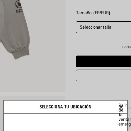
Tamaño: (FR/EUR)
Seleccionar talla
Fecha
Salir
SELECCIONA TU UBICACIÓN
DETALLES DEL PRODUCTO
ENV
de
la
venta
emerg
• Vellón seco
• Sudadera con cremallera