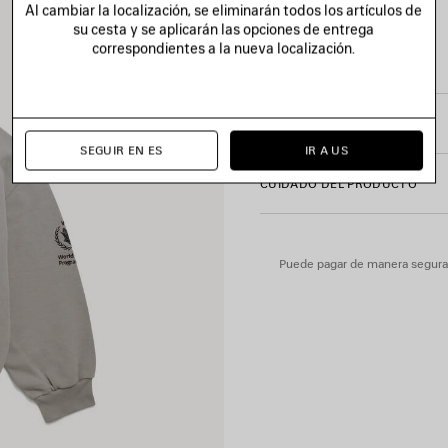
Al cambiar la localización, se eliminarán todos los artículos de
• Un bolsillo de canguro
su cesta y se aplicarán las opciones de entrega
• Puños y cintura de canalé
Ver más
correspondientes a la nueva localización.
• Ilustración World Food Pro
Product ID:
803264TTVX192
• Ilustración del logotipo Ba
• Fabricada en Portugal
TALLA Y AJUSTE
SEGUIR EN ES
IR A US
Material principal: 100 % alg
CUIDADO DEL PRODUCTO
Puede pagar de manera segura c