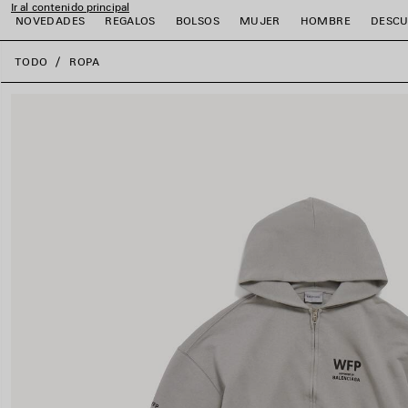
Ir al contenido principal
NOVEDADES
REGALOS
BOLSOS
MUJER
HOMBRE
DESCU
close the banner
TODO
ROPA
r
r
r
r
r
r