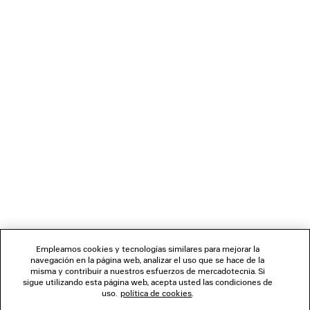
BOLSO BANDOLERA CLICCA MEDIANO
GAFAS DE SOL RECTAN
Runway
2 colores
2 colores
395 €
2 500 €
BOLETÍN DE NOTICIAS
SERVICIO DE ATENCIÓN AL CLIENTE
LA EMPRESA
SÍGUENOS
Empleamos cookies y tecnologías similares para mejorar la
navegación en la página web, analizar el uso que se hace de la
TIENDAS
misma y contribuir a nuestros esfuerzos de mercadotecnia. Si
sigue utilizando esta página web, acepta usted las condiciones de
uso.
política de cookies
.