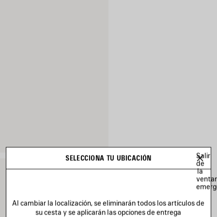
Salir
SELECCIONA TU UBICACIÓN
de
la
venta
emerg
Al cambiar la localización, se eliminarán todos los artículos de
su cesta y se aplicarán las opciones de entrega