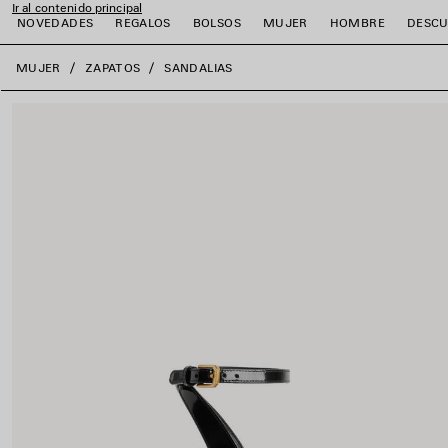
Ir al contenido principal
NOVEDADES
REGALOS
BOLSOS
MUJER
HOMBRE
DESCU
close the banner
MUJER
ZAPATOS
SANDALIAS
r
r
r
r
r
r