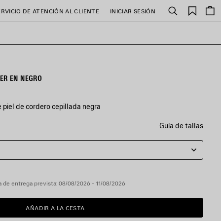
Favori
ERVICIO DE ATENCIÓN AL CLIENTE
INICIAR SESIÓN
Buscar
ER EN NEGRO
piel de cordero cepillada negra
Guía de tallas
 de entrega prevista: 08/08/2026 - 11/08/2026
AÑADIR A LA CESTA
AÑADIR
POR
A
FAVOR,