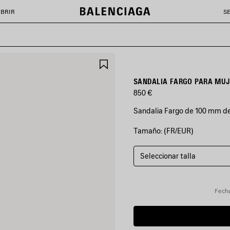
BRIR
S
GUARDAR
EN
FAVORITOS
SANDALIA FARGO PARA MUJ
850 €
Sandalia Fargo de 100 mm de 
Tamaño: (FR/EUR)
COLORES
:
NEGRO
Seleccionar talla
Negro
Fecha