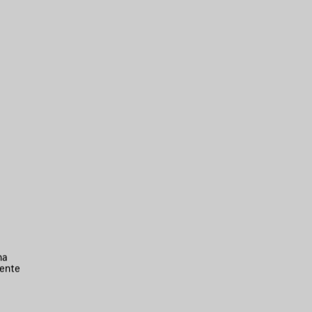
na
ente