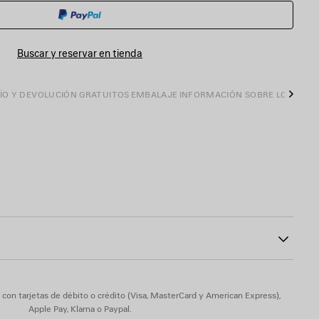
LA
SELECCIONE
CESTA
UNA
TALLA
Buscar y reservar en tienda
ÍO Y DEVOLUCIÓN GRATUITOS
EMBALAJE
INFORMACIÓN SOBRE LOS PROD
Sigui
ada
 18 mm
87
o
parte trasera del tacón
 - Suela: piel de becerro - Plantilla: piel de cordero
on tarjetas de débito o crédito (Visa, MasterCard y American Express),
Apple Pay, Klarna o Paypal.