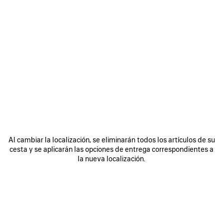
GUARDAR
EN
FAVORITOS
Al cambiar la localización, se eliminarán todos los artículos de su
cesta y se aplicarán las opciones de entrega correspondientes a
la nueva localización.
0
1
0
1
CAMISETA DOBLE HÍBRIDA 520
SOMBRERO DE PESCADOR 520
STICKERS
STICKERS
Avisarme
495 €
890 €