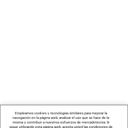
antique silver completes the collection, featuring
logo charms, dagger pendants, earrings, bracelets,
and chains.
BOLETÍN DE NOTICIAS
SERVICIO DE ATENCIÓN AL CLIENTE
LA EMPRESA
Empleamos cookies y tecnologías similares para mejorar la
navegación en la página web, analizar el uso que se hace de la
misma y contribuir a nuestros esfuerzos de mercadotecnia. Si
SÍGUENOS
sigue utilizando esta página web, acepta usted las condiciones de