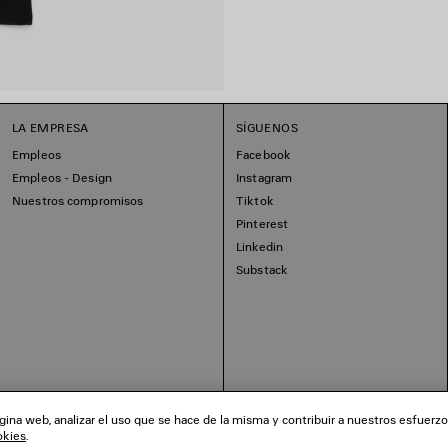
LA EMPRESA
SÍGUENOS
Empleos
Facebook
Empleos - Design
Instagram
Nuestros compromisos
Tiktok
Pinterest
Linkedin
Substack
ina web, analizar el uso que se hace de la misma y contribuir a nuestros esfuerz
okies
.