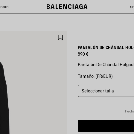
BRIR
S
GUARDAR
EN
FAVORITOS
PANTALÓN DE CHÁNDAL HOL
890 €
Pantalón De Chándal Holgado
Tamaño: (FR/EUR)
COLORES
:
NEGRO
Seleccionar talla
Negro
Fecha