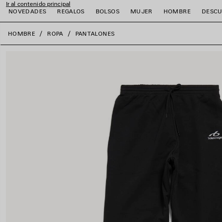
Ir al contenido principal
NOVEDADES
REGALOS
BOLSOS
MUJER
HOMBRE
DESCU
close the banner
HOMBRE
ROPA
PANTALONES
r
r
r
r
r
r