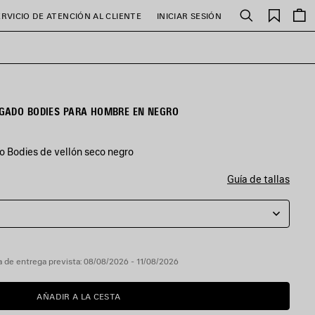
Favori
ERVICIO DE ATENCIÓN AL CLIENTE
INICIAR SESIÓN
Buscar
GADO BODIES PARA HOMBRE EN NEGRO
 Bodies de vellón seco negro
Guía de tallas
 de entrega prevista: 08/08/2026 - 11/08/2026
AÑADIR A LA CESTA
AÑADIR
POR
A
FAVOR,