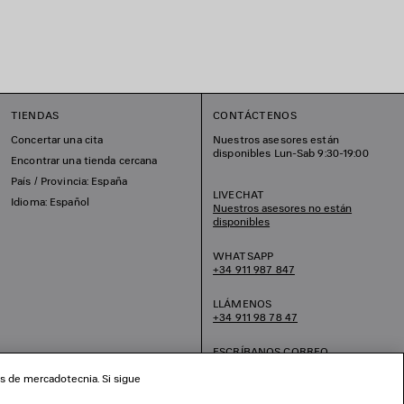
TIENDAS
CONTÁCTENOS
Concertar una cita
Nuestros asesores están
disponibles Lun-Sab 9:30-19:00
Encontrar una tienda cercana
País / Provincia: España
LIVECHAT
Idioma: Español
Nuestros asesores no están
disponibles
WHATSAPP
+34 911 987 847
LLÁMENOS
+34 911 98 78 47
ESCRÍBANOS CORREO
ELECTRÓNICO
os de mercadotecnia. Si sigue