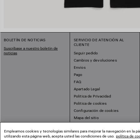
BOLETÍN DE NOTICIAS
SERVICIO DE ATENCIÓN AL
CLIENTE
Suscríbase a nuestro boletín de
noticias
Seguir pedido
Cambios y devoluciones
Envios
Pago
FAQ
Apartado Legal
Politica de Privacidad
Politica de cookies
Configuración de cookies
Mapa del sitio
Empleamos cookies y tecnologías similares para mejorar la navegación en la pág
utilizando esta página web, acepta usted las condiciones de uso.
política de co