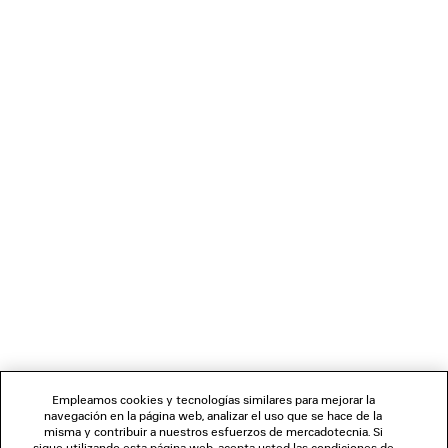
The 3D Pump, an innovation in durability, represents a
wearable product that is full y 3D printed. The Flip Shoe is a
flat flip flop that is worn by folding one section forward and
attaching it between the toes.
Alien shaped anatomic sunglasses shield the face in
extreme proportions while the Fluffy Cat style is covered in
sustainable faux fur.
BOLETÍN DE NOTICIAS
SERVICIO DE ATENCIÓN AL CLIENTE
LA EMPRESA
Empleamos cookies y tecnologías similares para mejorar la
navegación en la página web, analizar el uso que se hace de la
misma y contribuir a nuestros esfuerzos de mercadotecnia. Si
SÍGUENOS
sigue utilizando esta página web, acepta usted las condiciones de