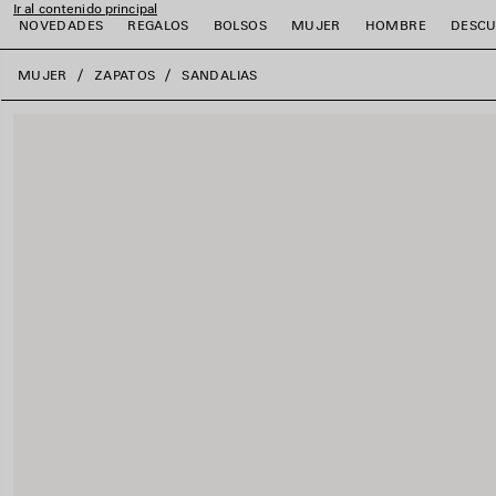
Ir al contenido principal
NOVEDADES
REGALOS
BOLSOS
MUJER
HOMBRE
DESCU
close the banner
MUJER
ZAPATOS
SANDALIAS
r
r
r
r
r
r