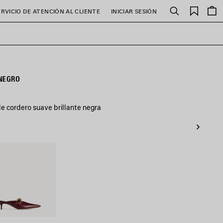
Favori
ERVICIO DE ATENCIÓN AL CLIENTE
INICIAR SESIÓN
Buscar
 NEGRO
e cordero suave brillante negra
t