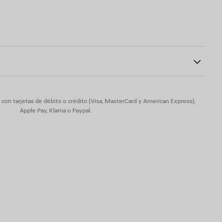
87
as de ABS
 la plantilla
ga
ono
eige
on tarjetas de débito o crédito (Visa, MasterCard y American Express),
Apple Pay, Klarna o Paypal.
 - Suela: piel de becerro - Plantilla: piel de cordero