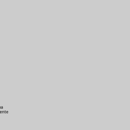
na
ente