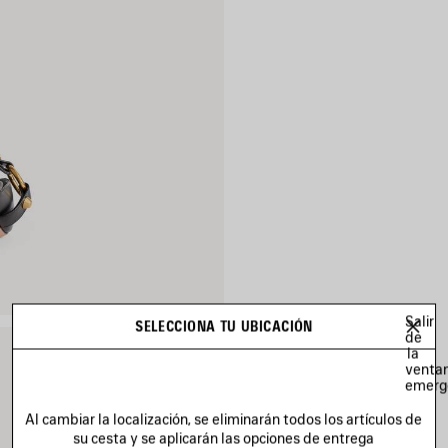
Salir
SELECCIONA TU UBICACIÓN
de
la
venta
emerg
Al cambiar la localización, se eliminarán todos los artículos de
su cesta y se aplicarán las opciones de entrega