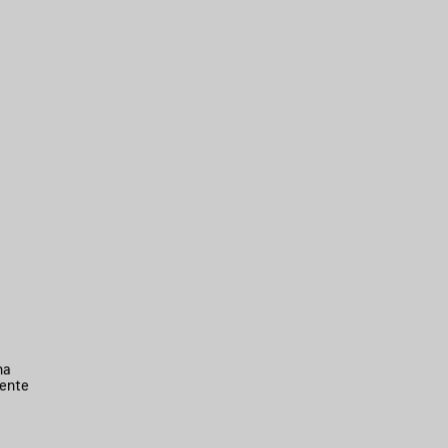
na
ente