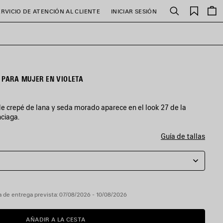
Favori
ERVICIO DE ATENCIÓN AL CLIENTE
INICIAR SESIÓN
Buscar
 PARA MUJER EN VIOLETA
de crepé de lana y seda morado aparece en el look 27 de la
ciaga.
Guía de tallas
 de entrega prevista: 07/08/2026 - 10/08/2026
AÑADIR A LA CESTA
AÑADIR
POR