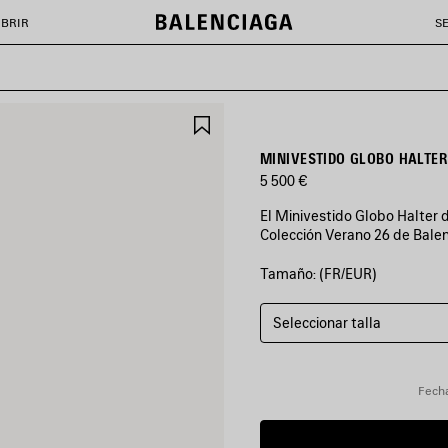
BRIR
S
GUARDAR
EN
FAVORITOS
MINIVESTIDO GLOBO HALTER
5 500 €
El Minivestido Globo Halter 
Colección Verano 26 de Balen
Tamaño: (FR/EUR)
COLORES
:
VIOLETA
Seleccionar talla
Violeta
Fecha