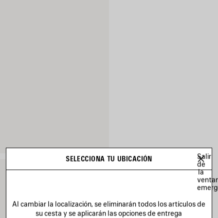
Salir
SELECCIONA TU UBICACIÓN
de
la
venta
emerg
Al cambiar la localización, se eliminarán todos los artículos de
su cesta y se aplicarán las opciones de entrega