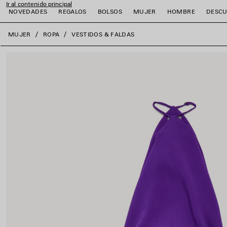
Ir al contenido principal
NOVEDADES
REGALOS
BOLSOS
MUJER
HOMBRE
DESCU
close the banner
MUJER
ROPA
VESTIDOS & FALDAS
r
r
r
r
r
r