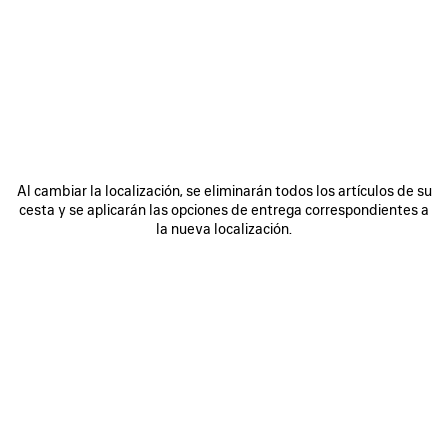
ÚNASE A BALENCIAGA
Email
*
*
obligatorio
SUSCRIBIRSE
Al cambiar la localización, se eliminarán todos los artículos de su
cesta y se aplicarán las opciones de entrega correspondientes a
la nueva localización.
Al registrarse a continuación, acepta mantenerse en contacto con
Balenciaga y que utilizaremos su información personal (incluyendo su
dirección de correo electrónico y otra información que pueda facilitarnos)
para ofrecerle novedades personalizadas sobre nuestras últimas
colecciones, iniciativas, eventos, productos y servicios. Crearemos el
perfil en función de su información personal. Consulte nuestra
política de
privacidad
para obtener más información sobre las prácticas de privacidad
y sus derechos de acceso, rectificación, supresión, limitación del
tratamiento, oposición, portabilidad de datos y su derecho a revocar el
consentimiento.