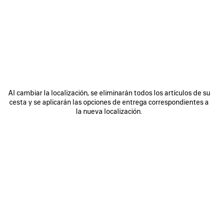
ÚNASE A BALENCIAGA
Email
*
*
obligatorio
SUSCRIBIRSE
Al cambiar la localización, se eliminarán todos los artículos de su
cesta y se aplicarán las opciones de entrega correspondientes a
la nueva localización.
Al registrarse a continuación, acepta mantenerse en contacto con
Balenciaga y que utilizaremos su información personal (incluyendo su
dirección de correo electrónico y otra información que pueda facilitarnos)
para ofrecerle novedades personalizadas sobre nuestras últimas
colecciones, iniciativas, eventos, productos y servicios. Crearemos el
perfil en función de su información personal. Consulte nuestra
política de
privacidad
para obtener más información sobre las prácticas de privacidad
y sus derechos de acceso, rectificación, supresión, limitación del
tratamiento, oposición, portabilidad de datos y su derecho a revocar el
consentimiento.