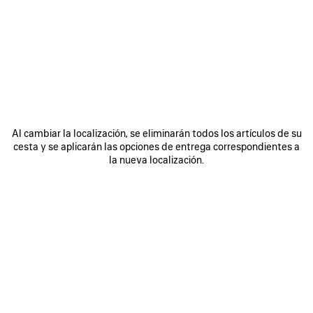
ÚNASE A BALENCIAGA
Email
*
*
obligatorio
SUSCRIBIRSE
Al cambiar la localización, se eliminarán todos los artículos de su
cesta y se aplicarán las opciones de entrega correspondientes a
la nueva localización.
Al registrarse a continuación, acepta mantenerse en contacto con
Balenciaga y que utilizaremos su información personal (incluyendo su
dirección de correo electrónico y otra información que pueda facilitarnos)
para ofrecerle novedades personalizadas sobre nuestras últimas
colecciones, iniciativas, eventos, productos y servicios. Crearemos el
perfil en función de su información personal. Consulte nuestra
política de
privacidad
para obtener más información sobre las prácticas de privacidad
y sus derechos de acceso, rectificación, supresión, limitación del
tratamiento, oposición, portabilidad de datos y su derecho a revocar el
consentimiento.