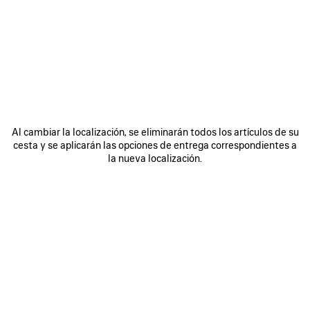
ÚNASE A BALENCIAGA
Email
*
*
obligatorio
SUSCRIBIRSE
Al cambiar la localización, se eliminarán todos los artículos de su
cesta y se aplicarán las opciones de entrega correspondientes a
la nueva localización.
Al registrarse a continuación, acepta mantenerse en contacto con
Balenciaga y que utilizaremos su información personal (incluyendo su
dirección de correo electrónico y otra información que pueda facilitarnos)
para ofrecerle novedades personalizadas sobre nuestras últimas
colecciones, iniciativas, eventos, productos y servicios. Crearemos el
perfil en función de su información personal. Consulte nuestra
política de
privacidad
para obtener más información sobre las prácticas de privacidad
y sus derechos de acceso, rectificación, supresión, limitación del
tratamiento, oposición, portabilidad de datos y su derecho a revocar el
consentimiento.