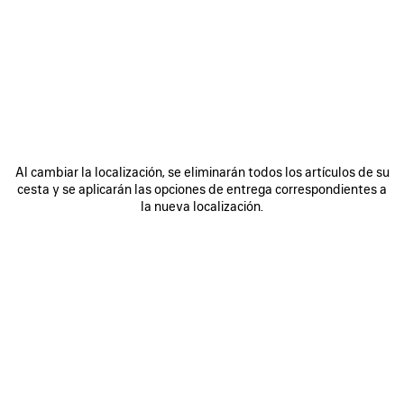
ÚNASE A BALENCIAGA
Email
*
*
obligatorio
SUSCRIBIRSE
Al cambiar la localización, se eliminarán todos los artículos de su
cesta y se aplicarán las opciones de entrega correspondientes a
la nueva localización.
Al registrarse a continuación, acepta mantenerse en contacto con
Balenciaga y que utilizaremos su información personal (incluyendo su
dirección de correo electrónico y otra información que pueda facilitarnos)
para ofrecerle novedades personalizadas sobre nuestras últimas
colecciones, iniciativas, eventos, productos y servicios. Crearemos el
perfil en función de su información personal. Consulte nuestra
política de
privacidad
para obtener más información sobre las prácticas de privacidad
y sus derechos de acceso, rectificación, supresión, limitación del
tratamiento, oposición, portabilidad de datos y su derecho a revocar el
consentimiento.