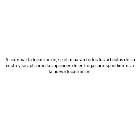
ÚNASE A BALENCIAGA
Email
*
*
obligatorio
SUSCRIBIRSE
Al cambiar la localización, se eliminarán todos los artículos de su
cesta y se aplicarán las opciones de entrega correspondientes a
la nueva localización.
Al registrarse a continuación, acepta mantenerse en contacto con
Balenciaga y que utilizaremos su información personal (incluyendo su
dirección de correo electrónico y otra información que pueda facilitarnos)
para ofrecerle novedades personalizadas sobre nuestras últimas
colecciones, iniciativas, eventos, productos y servicios. Crearemos el
perfil en función de su información personal. Consulte nuestra
política de
privacidad
para obtener más información sobre las prácticas de privacidad
y sus derechos de acceso, rectificación, supresión, limitación del
tratamiento, oposición, portabilidad de datos y su derecho a revocar el
consentimiento.