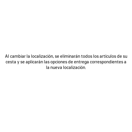
ÚNASE A BALENCIAGA
Email
*
*
obligatorio
SUSCRIBIRSE
Al cambiar la localización, se eliminarán todos los artículos de su
cesta y se aplicarán las opciones de entrega correspondientes a
la nueva localización.
Al registrarse a continuación, acepta mantenerse en contacto con
Balenciaga y que utilizaremos su información personal (incluyendo su
dirección de correo electrónico y otra información que pueda facilitarnos)
para ofrecerle novedades personalizadas sobre nuestras últimas
colecciones, iniciativas, eventos, productos y servicios. Crearemos el
perfil en función de su información personal. Consulte nuestra
política de
privacidad
para obtener más información sobre las prácticas de privacidad
y sus derechos de acceso, rectificación, supresión, limitación del
tratamiento, oposición, portabilidad de datos y su derecho a revocar el
consentimiento.