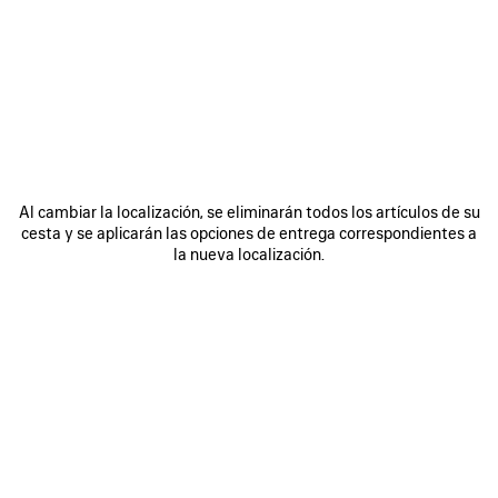
ÚNASE A BALENCIAGA
Email
*
*
obligatorio
SUSCRIBIRSE
Al cambiar la localización, se eliminarán todos los artículos de su
cesta y se aplicarán las opciones de entrega correspondientes a
la nueva localización.
Al registrarse a continuación, acepta mantenerse en contacto con
Balenciaga y que utilizaremos su información personal (incluyendo su
dirección de correo electrónico y otra información que pueda facilitarnos)
para ofrecerle novedades personalizadas sobre nuestras últimas
colecciones, iniciativas, eventos, productos y servicios. Crearemos el
perfil en función de su información personal. Consulte nuestra
política de
privacidad
para obtener más información sobre las prácticas de privacidad
y sus derechos de acceso, rectificación, supresión, limitación del
tratamiento, oposición, portabilidad de datos y su derecho a revocar el
consentimiento.