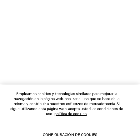
BOLETÍN DE NOTICIAS
SERVICIO DE ATENCIÓN AL CLIENTE
LA EMPRESA
SÍGUENOS
Empleamos cookies y tecnologías similares para mejorar la
navegación en la página web, analizar el uso que se hace de la
TIENDAS
misma y contribuir a nuestros esfuerzos de mercadotecnia. Si
sigue utilizando esta página web, acepta usted las condiciones de
uso.
política de cookies
.
CONTÁCTENOS
CONFIGURACIÓN DE COOKIES
© 2026 Balenciaga