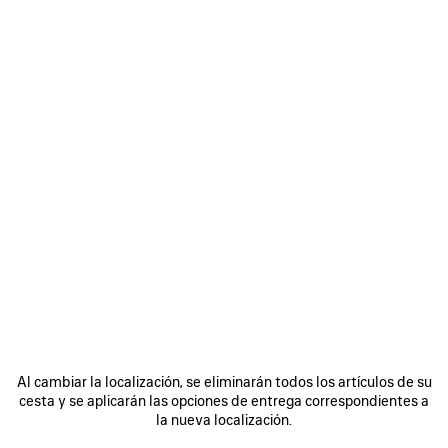
GORRA HYBRID PARA HOMBRE EN NEGRO
550 €
Gorra Hybrid de dril de poliéster y vellón negro
Tamaño: (FR/EUR)
COLORES
:
NEGRO
Seleccionar talla
Negro
Fecha
de
AVISARME
entrega
AVISARME
SELECCIONE
prevista:
LA
Al cambiar la localización, se eliminarán todos los artículos de su
08/08/2026
TALLA
Buscar y reservar en tienda
cesta y se aplicarán las opciones de entrega correspondientes a
-
la nueva localización.
11/08/2026