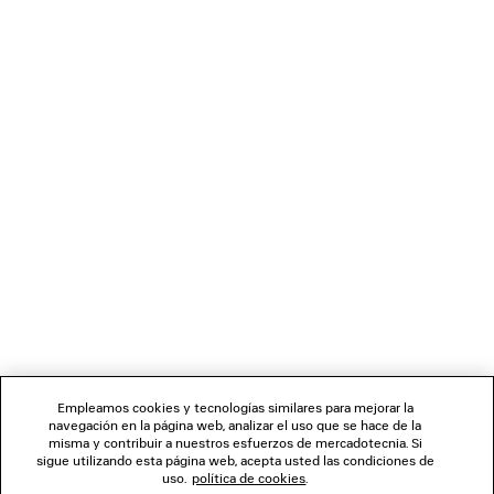
• Logotipo grabado a láser de Balenciaga y esmaltado en la
patilla izquierda
• Material de las lentes: nailon
Puede pagar de manera segura con tarjetas de débito o crédito (Visa,
• Categoría de filtro de las lentes: 3
MasterCard y American Express), Apple Pay, Klarna o Paypal.
• Protección 100 % UVA/UVB
• No se pueden convertir en gafas graduadas
• Hecho en Japón
• BB0157S
BOLETÍN DE NOTICIAS
Material: bio injected nylon
SERVICIO DE ATENCIÓN AL CLIENTE
LA EMPRESA
SÍGUENOS
Empleamos cookies y tecnologías similares para mejorar la
navegación en la página web, analizar el uso que se hace de la
TIENDAS
misma y contribuir a nuestros esfuerzos de mercadotecnia. Si
sigue utilizando esta página web, acepta usted las condiciones de
uso.
política de cookies
.