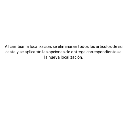
FINALIZAR MI PEDIDO
CANCELAR MI PEDIDO
EL IMPORTE PAGADO ES INFERIOR AL DEL PEDIDO ORIGINAL
Al cambiar la localización, se eliminarán todos los artículos de su
cesta y se aplicarán las opciones de entrega correspondientes a
TASAS Y FACTURACIÓN
la nueva localización.
PRODUCTOS EN PRE-ORDER
OPCIÓN REGALO
LA RED DE DISTRIBUCIÓN DE BALENCIAGA