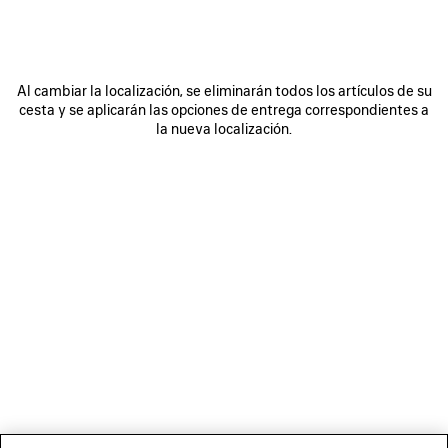
Al cambiar la localización, se eliminarán todos los artículos de su
cesta y se aplicarán las opciones de entrega correspondientes a
la nueva localización.
For Women
For Men
BOLETÍN DE NOTICIAS
SERVICIO DE ATENCIÓN AL CLIENTE
LA EMPRESA