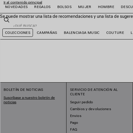
Ir al contenido principal
NOVEDADES
REGALOS
BOLSOS
MUJER
HOMBRE
DESCU
Se puede mostrar una lista de recomendaciones y una lista de sugeren
close the banner
Buscar
COLECCIONES
CAMPAÑAS
BALENCIAGA MUSIC
COUTURE
r
r
r
r
r
r
BOLETÍN DE NOTICIAS
SERVICIO DE ATENCIÓN AL
CLIENTE
Suscríbase a nuestro boletín de
noticias
Seguir pedido
Cambios y devoluciones
Envios
Pago
FAQ