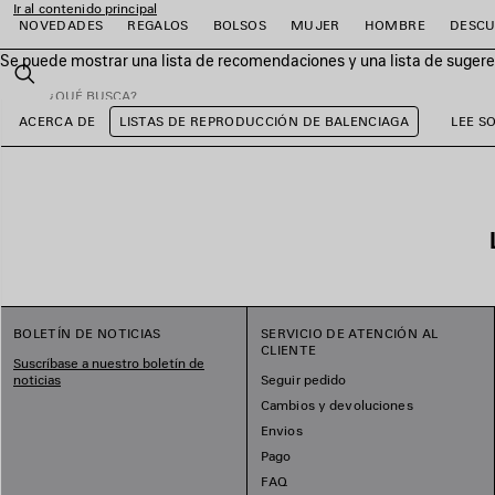
Ir al contenido principal
NOVEDADES
REGALOS
BOLSOS
MUJER
HOMBRE
DESCU
Se puede mostrar una lista de recomendaciones y una lista de sugeren
close the banner
Buscar
ACERCA DE
LISTAS DE REPRODUCCIÓN DE BALENCIAGA
LEE S
r
r
r
r
r
r
BOLETÍN DE NOTICIAS
SERVICIO DE ATENCIÓN AL
CLIENTE
Suscríbase a nuestro boletín de
noticias
Seguir pedido
Cambios y devoluciones
Envios
Pago
FAQ