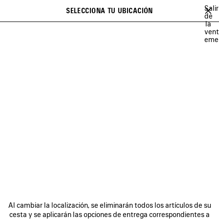
Ir al contenido principal
Salir
SELECCIONA TU UBICACIÓN
Favori
de
la
Se puede mostrar una lista de recomendaciones y una lista de
close the banner
ven
sugerencias al escribir
Buscar
eme
JAY-JAY JOHANSON
BALENCIAGA SHOW MUSIC
BALENCIAGA FI
Anterior
Sig
BALENCIAGA SHOW MUSIC
BOLETÍN DE NOTICIAS
SERVICIO DE ATENCIÓN AL CLIENTE
Al cambiar la localización, se eliminarán todos los artículos de su
LA EMPRESA
cesta y se aplicarán las opciones de entrega correspondientes a