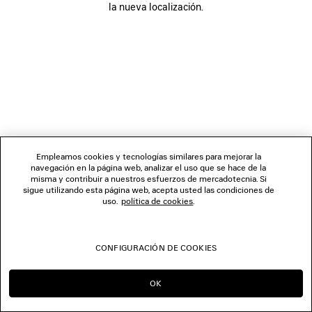
la nueva localización.
SÍGUENOS
TIENDAS
CONTÁCTENOS
© 2026 Balenciaga
Empleamos cookies y tecnologías similares para mejorar la
navegación en la página web, analizar el uso que se hace de la
misma y contribuir a nuestros esfuerzos de mercadotecnia. Si
sigue utilizando esta página web, acepta usted las condiciones de
uso.
política de cookies
.
CONFIGURACIÓN DE COOKIES
OK
SEGUIR EN ES
IR A US