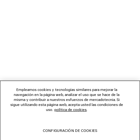
BOLETÍN DE NOTICIAS
SERVICIO DE ATENCIÓN AL CLIENTE
LA EMPRESA
SÍGUENOS
Empleamos cookies y tecnologías similares para mejorar la
navegación en la página web, analizar el uso que se hace de la
TIENDAS
misma y contribuir a nuestros esfuerzos de mercadotecnia. Si
sigue utilizando esta página web, acepta usted las condiciones de
uso.
política de cookies
.
CONTÁCTENOS
CONFIGURACIÓN DE COOKIES
© 2026 Balenciaga