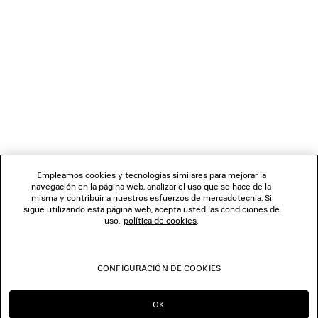
BOLETÍN DE NOTICIAS
SERVICIO DE ATENCIÓN AL CLIENTE
LA EMPRESA
SÍGUENOS
Empleamos cookies y tecnologías similares para mejorar la
navegación en la página web, analizar el uso que se hace de la
TIENDAS
misma y contribuir a nuestros esfuerzos de mercadotecnia. Si
sigue utilizando esta página web, acepta usted las condiciones de
uso.
política de cookies
.
CONTÁCTENOS
CONFIGURACIÓN DE COOKIES
© 2026 Balenciaga
OK
SEGUIR EN ES
IR A US