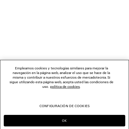
BOLETÍN DE NOTICIAS
SERVICIO DE ATENCIÓN AL CLIENTE
LA EMPRESA
SÍGUENOS
Empleamos cookies y tecnologías similares para mejorar la
navegación en la página web, analizar el uso que se hace de la
TIENDAS
misma y contribuir a nuestros esfuerzos de mercadotecnia. Si
sigue utilizando esta página web, acepta usted las condiciones de
uso.
política de cookies
.
CONTÁCTENOS
CONFIGURACIÓN DE COOKIES
© 2026 Balenciaga
OK
SEGUIR EN ES
IR A US