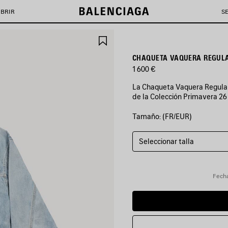
BRIR
S
GUARDAR
EN
FAVORITOS
CHAQUETA VAQUERA REGULA
1 600 €
La Chaqueta Vaquera Regular 
de la Colección Primavera 26
Tamaño: (FR/EUR)
COLORES
:
AZUL
CLARO
Seleccionar talla
CON
EFECTO
SUCIO
Fecha
Azul
Claro
con
efecto
Sucio