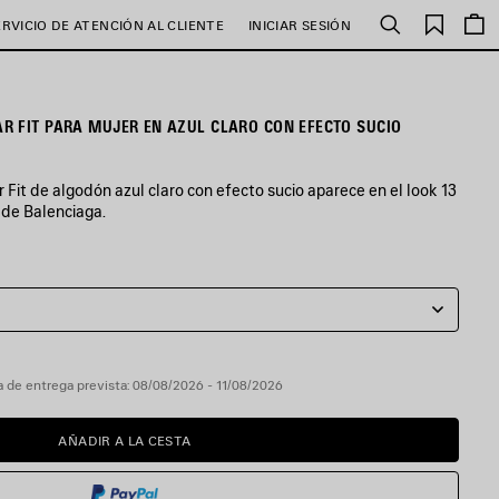
Favori
ERVICIO DE ATENCIÓN AL CLIENTE
INICIAR SESIÓN
Buscar
R FIT PARA MUJER EN AZUL CLARO CON EFECTO SUCIO
Fit de algodón azul claro con efecto sucio aparece en el look 13
 de Balenciaga.
 de entrega prevista: 08/08/2026 - 11/08/2026
AÑADIR A LA CESTA
AÑADIR
POR
A
FAVOR,
LA
SELECCIONE
CESTA
UNA