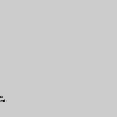
na
ente