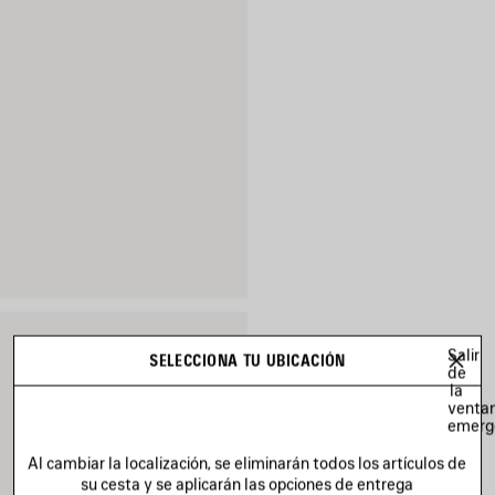
Salir
SELECCIONA TU UBICACIÓN
de
la
venta
emerg
Al cambiar la localización, se eliminarán todos los artículos de
su cesta y se aplicarán las opciones de entrega