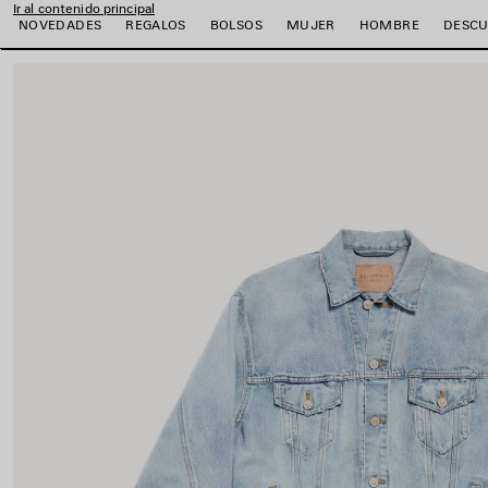
Ir al contenido principal
NOVEDADES
REGALOS
BOLSOS
MUJER
HOMBRE
DESCU
close the banner
r
r
r
r
r
r