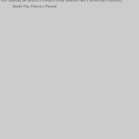
on tarjetas de débito o crédito (Visa, MasterCard y American Express),
Apple Pay, Klarna o Paypal.