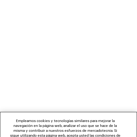
VAQUEROS AJUSTADOS DE TALLE ALTO
ZAPATILLAS SIN COR
Runway
Mujer
2 colores
990 €
670 €
BOLETÍN DE NOTICIAS
SERVICIO DE ATENCIÓN AL CLIENTE
LA EMPRESA
SÍGUENOS
Empleamos cookies y tecnologías similares para mejorar la
navegación en la página web, analizar el uso que se hace de la
TIENDAS
misma y contribuir a nuestros esfuerzos de mercadotecnia. Si
sigue utilizando esta página web, acepta usted las condiciones de