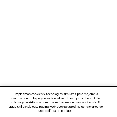
PANTALONES DE CICLISTA SIN COSTURAS
ZAPATILLAS 
TECHWEAR
3 colores
2 colores
890 €
290 €
BOLETÍN DE NOTICIAS
SERVICIO DE ATENCIÓN AL CLIENTE
LA EMPRESA
SÍGUENOS
Empleamos cookies y tecnologías similares para mejorar la
navegación en la página web, analizar el uso que se hace de la
TIENDAS
misma y contribuir a nuestros esfuerzos de mercadotecnia. Si
sigue utilizando esta página web, acepta usted las condiciones de
uso.
política de cookies
.