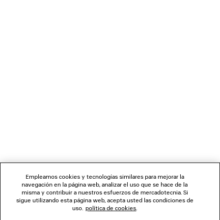
PANTALÓN DE SASTRE AJUSTADO
Runway
1 100 €
BOLETÍN DE NOTICIAS
SERVICIO DE ATENCIÓN AL CLIENTE
LA EMPRESA
SÍGUENOS
Empleamos cookies y tecnologías similares para mejorar la
navegación en la página web, analizar el uso que se hace de la
TIENDAS
misma y contribuir a nuestros esfuerzos de mercadotecnia. Si
sigue utilizando esta página web, acepta usted las condiciones de
uso.
política de cookies
.