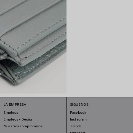
LA EMPRESA
SÍGUENOS
Empleos
Facebook
Empleos - Design
Instagram
Nuestros compromisos
Tiktok
Pinterest