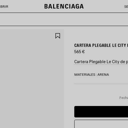
BRIR
S
GUARDAR
EN
FAVORITOS
CARTERA PLEGABLE LE CITY
565 €
Cartera Plegable Le City de 
COLORES
MATERIALES : ARENA
:
GRIS
AZULADO
Gris
Fecha
Azulado