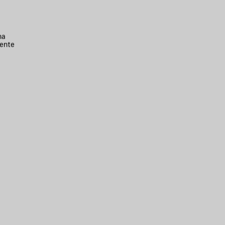
na
ente