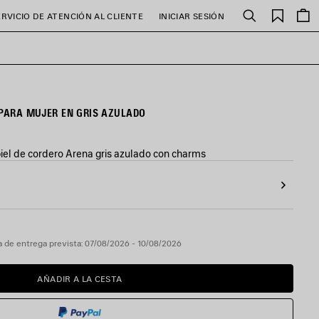
Favori
ERVICIO DE ATENCIÓN AL CLIENTE
INICIAR SESIÓN
Buscar
 PARA MUJER EN GRIS AZULADO
piel de cordero Arena gris azulado con charms
 de entrega prevista: 07/08/2026 - 10/08/2026
AÑADIR A LA CESTA
AÑADIR
POR
A
FAVOR,
LA
SELECCIONE
CESTA
UNA