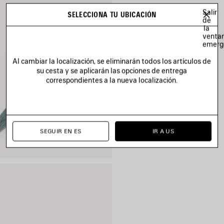
Salir
SELECCIONA TU UBICACIÓN
de
la
venta
emerg
Al cambiar la localización, se eliminarán todos los artículos de
su cesta y se aplicarán las opciones de entrega
correspondientes a la nueva localización.
SEGUIR EN ES
IR A US