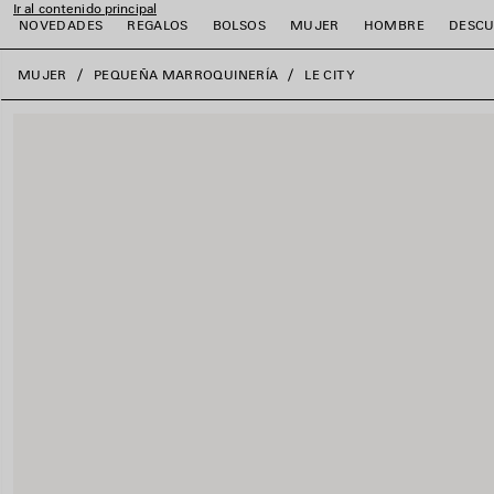
Ir al contenido principal
NOVEDADES
REGALOS
BOLSOS
MUJER
HOMBRE
DESCU
close the banner
MUJER
PEQUEÑA MARROQUINERÍA
LE CITY
r
r
r
r
r
r