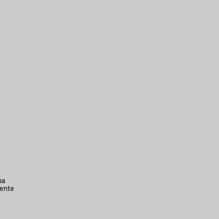
na
ente