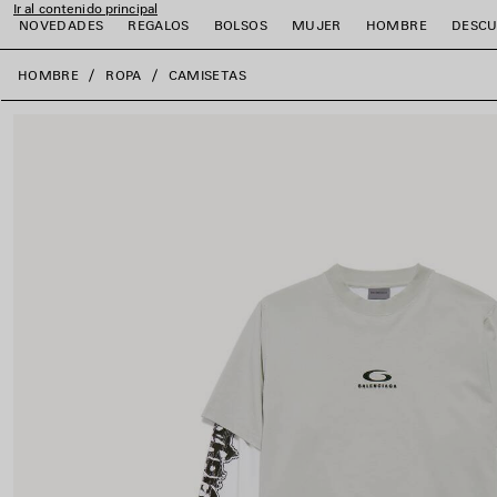
Ir al contenido principal
NOVEDADES
REGALOS
BOLSOS
MUJER
HOMBRE
DESCU
close the banner
HOMBRE
ROPA
CAMISETAS
r
r
r
r
r
r