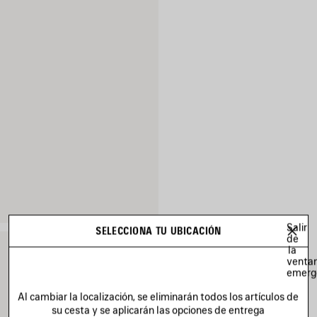
Salir
SELECCIONA TU UBICACIÓN
de
la
venta
emerg
Al cambiar la localización, se eliminarán todos los artículos de
su cesta y se aplicarán las opciones de entrega