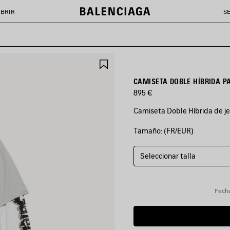
BRIR
S
GUARDAR
EN
FAVORITOS
CAMISETA DOBLE HÍBRIDA P
895 €
Camiseta Doble Híbrida de jer
Tamaño: (FR/EUR)
COLORES
:
GRIS
CLARO/BLANCO
Seleccionar talla
Gris
Claro/Blanco
Fecha