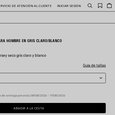
Favori
ERVICIO DE ATENCIÓN AL CLIENTE
INICIAR SESIÓN
Buscar
ARA HOMBRE EN GRIS CLARO/BLANCO
sey seco gris claro y blanco
Guía de tallas
 de entrega prevista: 08/08/2026 - 11/08/2026
AÑADIR A LA CESTA
AÑADIR
POR
A
FAVOR,