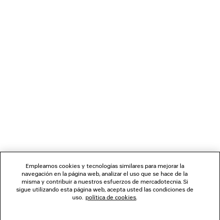
POLO DE MANGA LARGA
MOCASÍN CO
1 200 €
890 €
BOLETÍN DE NOTICIAS
SERVICIO DE ATENCIÓN AL CLIENTE
LA EMPRESA
SÍGUENOS
Empleamos cookies y tecnologías similares para mejorar la
navegación en la página web, analizar el uso que se hace de la
TIENDAS
misma y contribuir a nuestros esfuerzos de mercadotecnia. Si
sigue utilizando esta página web, acepta usted las condiciones de
uso.
política de cookies
.
CONTÁCTENOS