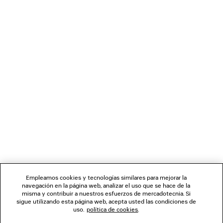
PANTALONES TULIPÁN
SANDALIA DE CU
1 500 €
820 €
BOLETÍN DE NOTICIAS
SERVICIO DE ATENCIÓN AL CLIENTE
LA EMPRESA
SÍGUENOS
Empleamos cookies y tecnologías similares para mejorar la
navegación en la página web, analizar el uso que se hace de la
TIENDAS
misma y contribuir a nuestros esfuerzos de mercadotecnia. Si
sigue utilizando esta página web, acepta usted las condiciones de
uso.
política de cookies
.
CONTÁCTENOS