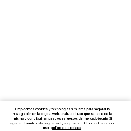
ABRIGO CORTO CON BORDES SIN REMATAR
BOTA ALTA V
Runway
1 990 €
3 200 €
BOLETÍN DE NOTICIAS
SERVICIO DE ATENCIÓN AL CLIENTE
LA EMPRESA
SÍGUENOS
Empleamos cookies y tecnologías similares para mejorar la
navegación en la página web, analizar el uso que se hace de la
TIENDAS
misma y contribuir a nuestros esfuerzos de mercadotecnia. Si
sigue utilizando esta página web, acepta usted las condiciones de
uso.
política de cookies
.