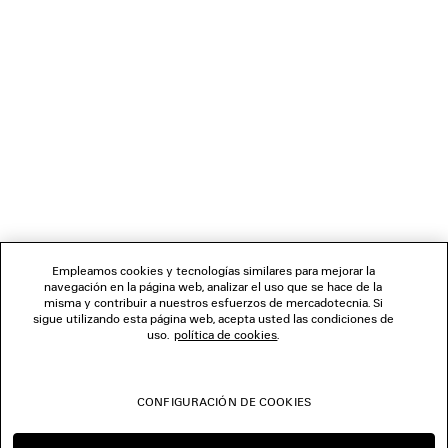
BOLETÍN DE NOTICIAS
SERVICIO DE ATENCIÓN AL CLIENTE
LA EMPRESA
SÍGUENOS
Empleamos cookies y tecnologías similares para mejorar la
navegación en la página web, analizar el uso que se hace de la
TIENDAS
misma y contribuir a nuestros esfuerzos de mercadotecnia. Si
sigue utilizando esta página web, acepta usted las condiciones de
uso.
política de cookies
.
CONTÁCTENOS
CONFIGURACIÓN DE COOKIES
© 2026 Balenciaga