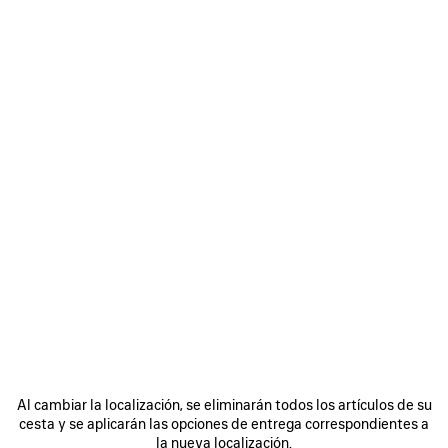
Tamaño: (FR/EUR)
Guía de tallas
Seleccionar talla
Fecha de entrega prevista: 10/08/2026 - 13/08/2026
AÑADIR A LA CESTA
AÑADIR
POR
A
FAVOR,
LA
SELECCIONE
CESTA
UNA
TALLA
Buscar y reservar en tienda
DETALLES DEL PRODUCTO
ENVÍO Y DEVOLUCIÓN GRATUITOS
EMBALAJ
S
Al cambiar la localización, se eliminarán todos los artículos de su
• Viscosa y seda
cesta y se aplicarán las opciones de entrega correspondientes a
• Mule
la nueva localización.
• Puntera almendrada