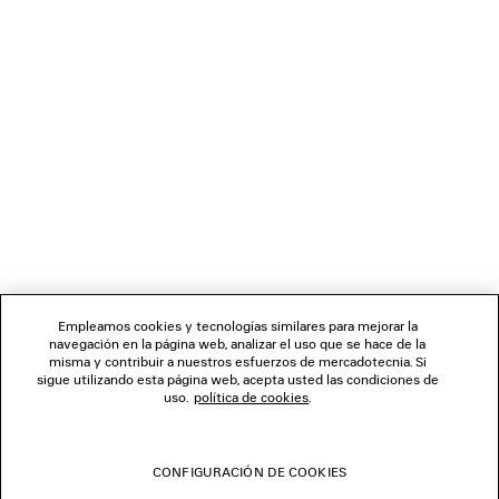
MasterCard y American Express), Apple Pay, Klarna o Paypal.
BOLETÍN DE NOTICIAS
SERVICIO DE ATENCIÓN AL CLIENTE
LA EMPRESA
SÍGUENOS
Empleamos cookies y tecnologías similares para mejorar la
navegación en la página web, analizar el uso que se hace de la
TIENDAS
misma y contribuir a nuestros esfuerzos de mercadotecnia. Si
sigue utilizando esta página web, acepta usted las condiciones de
uso.
política de cookies
.
CONTÁCTENOS
CONFIGURACIÓN DE COOKIES
© 2026 Balenciaga