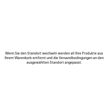
ARTIKEL
ARTIKEL
SPEICHERN
SPEICHE
Wenn Sie den Standort wechseln werden all Ihre Produkte aus
Ihrem Warenkorb entfernt und die Versandbedingungen an den
ausgewählten Standort angepasst.
RODEO HANDTASCHE
LE CITY TASCHE MINI
RO
MITTELGROSS
1 750 €
3 800 €
ZU UNSEREN SERVICES