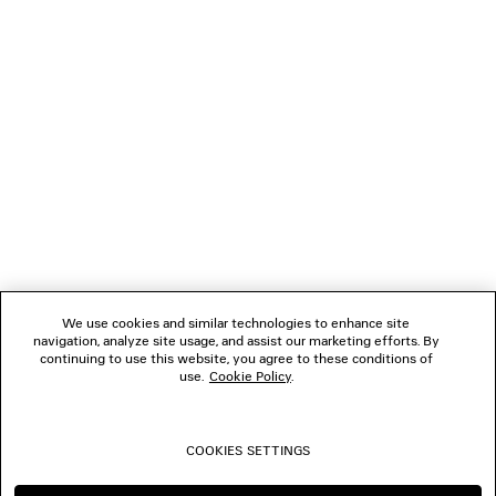
GESCHENKE
VERBINDEN
KUNDENDIENSTE
DAS UNTERNEHMEN
We use cookies and similar technologies to enhance site
navigation, analyze site usage, and assist our marketing efforts. By
FOLGEN SIE UNS
continuing to use this website, you agree to these conditions of
use.
Cookie Policy
.
BOUTIQUEN
COOKIES SETTINGS
KONTAKTIEREN SIE UNS