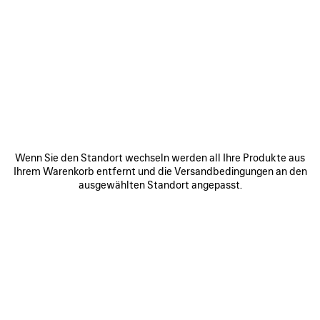
ARTIKEL
ARTIKEL
SPEICHERN
SPEICHE
Wenn Sie den Standort wechseln werden all Ihre Produkte aus
Ihrem Warenkorb entfernt und die Versandbedingungen an den
ausgewählten Standort angepasst.
RODEO HANDTASCHE
LE CITY TASCHE MINI
RO
MITTELGROSS
1 750 €
3 800 €
ZU UNSEREN SERVICES