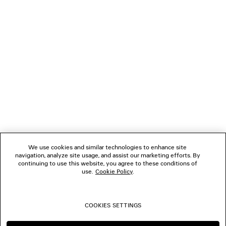
GESCHENKE
VERBINDEN
KUNDENDIENSTE
DAS UNTERNEHMEN
We use cookies and similar technologies to enhance site
navigation, analyze site usage, and assist our marketing efforts. By
FOLGEN SIE UNS
continuing to use this website, you agree to these conditions of
use.
Cookie Policy
.
BOUTIQUEN
COOKIES SETTINGS
KONTAKTIEREN SIE UNS