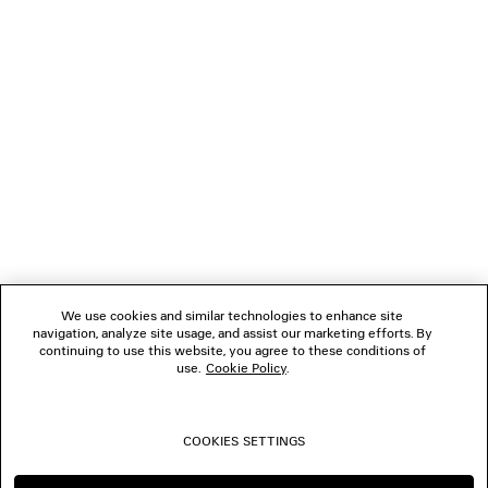
VERBINDEN
KUNDENDIENSTE
DAS UNTERNEHMEN
FOLGEN SIE UNS
We use cookies and similar technologies to enhance site
BOUTIQUEN
navigation, analyze site usage, and assist our marketing efforts. By
continuing to use this website, you agree to these conditions of
use.
Cookie Policy
.
KONTAKTIEREN SIE UNS
COOKIES SETTINGS
© 2026 Balenciaga